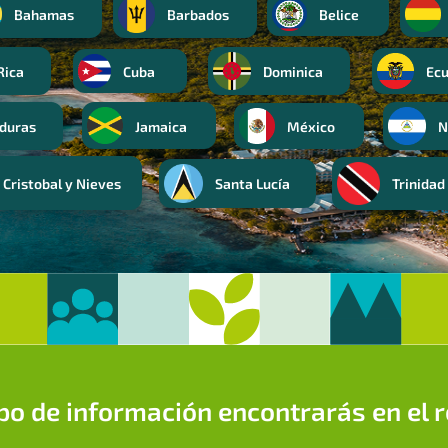
Bahamas
Barbados
Belice
Rica
Cuba
Dominica
Ec
Jamaica
N
duras
México
 Cristobal y Nieves
Santa Lucía
Trinidad
po de información encontrarás en el 