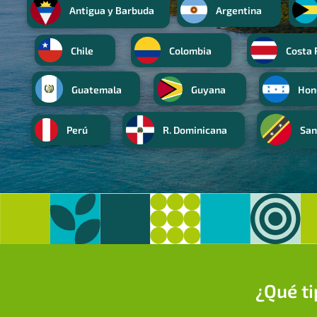
Antigua y Barbuda
Argentina
Chile
Colombia
Costa 
Guatemala
Guyana
Hon
Perú
R. Dominicana
San
¿Qué ti