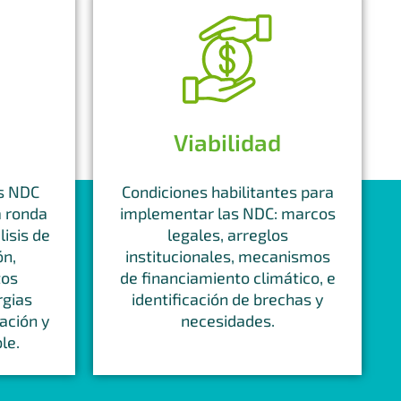
Viabilidad
as NDC
Condiciones habilitantes para
a ronda
implementar las NDC: marcos
isis de
legales, arreglos
ón,
institucionales, mecanismos
tos
de financiamiento climático, e
rgias
identificación de brechas y
ación y
necesidades.
le.