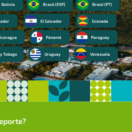
Bolivia
Brasil (ESP)
Brasil (PT)
uador
El Salvador
Granada
icaragua
Panamá
Paraguay
Uruguay
Venezuela
 y Tobago
reporte?