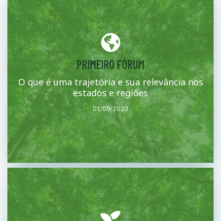
Mais
PRIMEIRO FÓRUM
esperados.
primeira sessão serão trabalhados os objetivos e resultados
O que é uma trajetória e sua relevância nos
conceitual sobre as trajetórias estaduais e regionais. Nesta
estados e regiões
Primeira sessão de trabalho para o desenvolvimento de uma nota
01/09/2020
01/09/2020