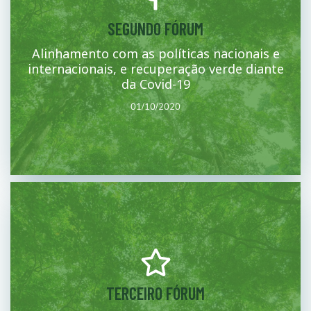
Mais
SEGUNDO FÓRUM
Alinhamento com as políticas nacionais e
político regional, nacional e ambiental e na nota conceitual.
Segunda sessão de trabalho para avançar na justificativa e quadro
internacionais, e recuperação verde diante
01/10/2020
da Covid-19
01/10/2020
Mais
TERCEIRO FÓRUM