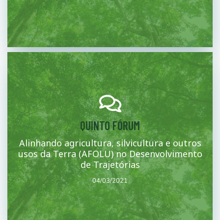
Mais
QUINTO FÓRUM
Alinhando agricultura, silvicultura e outros
estados e regiões.
Fechamento de fóruns e encerramento da nota conceitual para os
usos da Terra (AFOLU) no Desenvolvimento
04/03/2021
de Trajetórias
04/03/2021