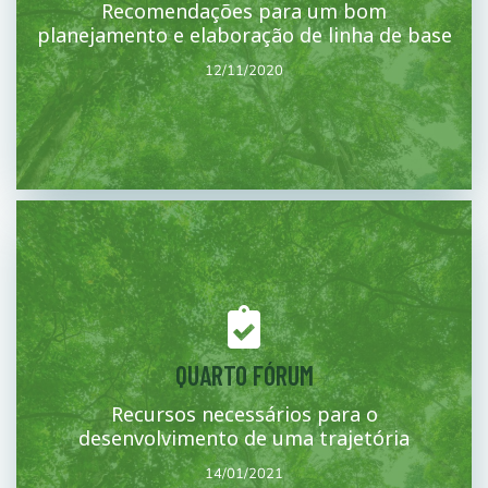
abordaremos o diagnóstico climático para a trajetória.
Recomendações para um bom
Terceira sessão de trabalho da nota conceitual onde
planejamento e elaboração de linha de base
12/11/2020
12/11/2020
Mais
QUARTO FÓRUM
desenvolvimento da trajetória.
Recursos necessários para o
abordados os recursos e planejamentos necessários para o
Quarta sessão de trabalho da nota conceitual onde são
desenvolvimento de uma trajetória
14/01/2021
14/01/2021