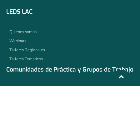
LEDS LAC
Quiénes somos
Webinars
Talleres Regionales
Talleres Temáticos
Comunidades de Práctica y Grupos de Trabajo
Bioenergía
ArticuLAC
MetLAC
Comunidad de Práctica de Transporte
Comunidad de Práctica de Eficiencia de Recursos