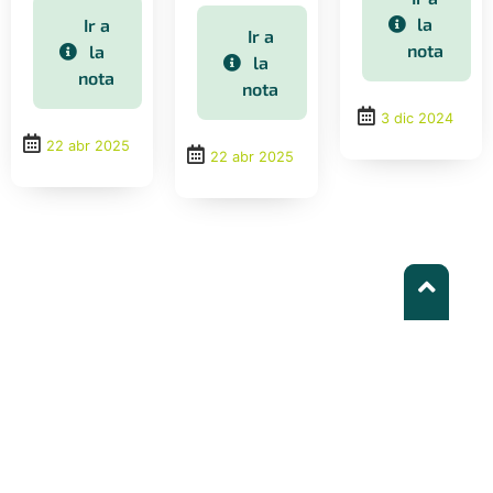
mensajes
climática,
la
Ir a
Ir a
clave y
financiamiento,
nota
la
la
avances
alianzas y
nota
nota
hacia la
adaptación
3 dic 2024
COP30 y
como
22 abr 2025
oportunidades
prioridad
22 abr 2025
identificadas.
política.