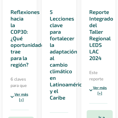
Reflexiones
5
Reporte
hacia
Lecciones
Integrado
la
clave
del
COP30:
para
Taller
¿Qué
fortalecer
Regional
oportunidades
la
LEDS
trae
adaptación
LAC
para la
al
2024
región?
cambio
climático
Este
en
reporte
6 claves
Latinoamérica
integrado
para que
Ver más
y el
presenta
Latinoamérica
[+]
Ver más
Caribe
un
influya
[+]
análisis
en la
de
COP30:
aprendizajes,
justicia
Ir a