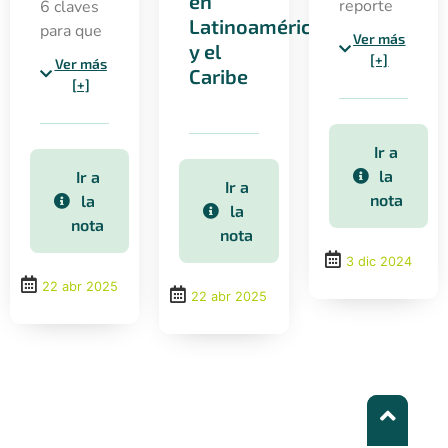
en
reporte
6 claves
Latinoamérica
integrado
para que
Ver más
y el
presenta
Latinoamérica
[+]
Ver más
Caribe
un
influya
[+]
análisis
en la
de
COP30:
aprendizajes,
justicia
Ir a
mensajes
climática,
la
Ir a
Ir a
clave y
financiamiento,
nota
la
la
avances
alianzas y
nota
nota
hacia la
adaptación
3 dic 2024
COP30 y
como
22 abr 2025
oportunidades
prioridad
22 abr 2025
identificadas.
política.