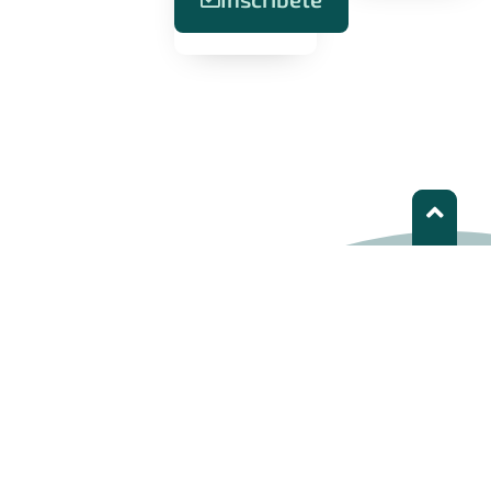
LEDS LAC | Gente transformando el desarrollo
LEDS LAC es una red de organizaciones e individuos que
trabajan en la promoción, diseño e implementación de