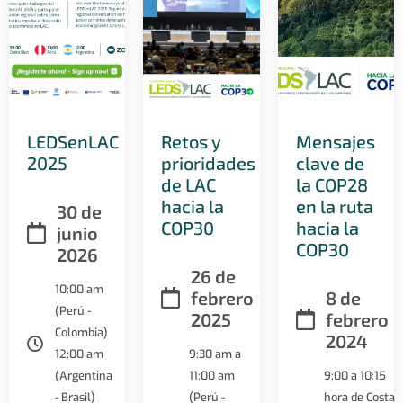
LEDSenLAC
Retos y
Mensajes
2025
prioridades
clave de
de LAC
la COP28
hacia la
en la ruta
30 de
COP30
hacia la
junio
COP30
2026
26 de
10:00 am
febrero
8 de
(Perú -
2025
febrero
Colombia)
2024
12:00 am
9:30 am a
(Argentina
11:00 am
9:00 a 10:15
- Brasil)
(Perú -
hora de Costa