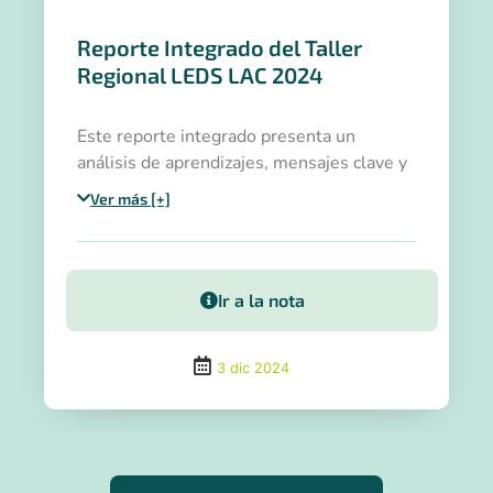
Reporte Integrado del Taller
Regional LEDS LAC 2024
Este reporte integrado presenta un
análisis de aprendizajes, mensajes clave y
avances hacia la COP30 y oportunidades
Ver más [+]
identificadas.
Ir a la nota
3 dic 2024