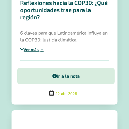
Reflexiones hacia la COP30: ¿Qué
oportunidades trae para la
región?
6 claves para que Latinoamérica influya en
la COP30: justicia climática,
financiamiento, alianzas y adaptación como
Ver más [+]
prioridad política.
Ir a la nota
22 abr 2025