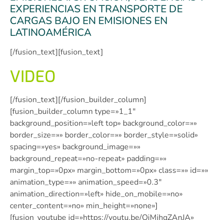
EXPERIENCIAS EN TRANSPORTE DE
CARGAS BAJO EN EMISIONES EN
LATINOAMÉRICA
[/fusion_text][fusion_text]
VIDEO
[/fusion_text][/fusion_builder_column]
[fusion_builder_column type=»1_1″
background_position=»left top» background_color=»»
border_size=»» border_color=»» border_style=»solid»
spacing=»yes» background_image=»»
background_repeat=»no-repeat» padding=»»
margin_top=»0px» margin_bottom=»0px» class=»» id=»»
animation_type=»» animation_speed=»0.3″
animation_direction=»left» hide_on_mobile=»no»
center_content=»no» min_height=»none»]
[fusion_youtube id=»https://youtu.be/OjMjhqZAnJA»