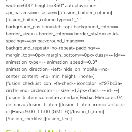
width=»600″ height=»350″ autoplay=»no»
api_params=»» class=»»/][/fusion_builder_column]
[fusion_builder_column type=»1_1″
background_position=»left top» background_color=»»
border_size=»» border_color=»» border_style=»solid»
spacing=»yes» background_image=»»
background_repeat=»no-repeat» padding=»»
margin_top=»0px» margin_bottom=»0px» class=»» id=»»
animation_type=»» animation_speed=»0.3″
animation_direction=»left» hide_on_mobile=»no»
center_content=»no» min_height=»none»]
[fusion_checklist icon=»fa-check» iconcolor=»#97bc3a»
circle=»no» circlecolor=»» size=»13px» class=»» id=»»]
[fusion_li_item icon=»fa-calendar»]
Fecha:
Miércoles 04
de marzo[/fusion_li_item][fusion_li_item icon=»fa-clock-
o»]
Hora:
9:00-11:00 (GMT-6)[/fusion_li_item]
[/fusion_checklist][fusion_text]