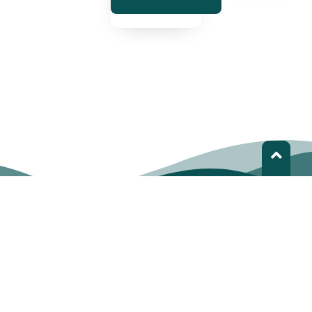
LEDS LAC | Gente transformando el desarrollo
LEDS LAC es una red de organizaciones e individuos que
trabajan en la promoción, diseño e implementación de