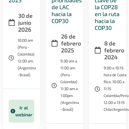
2025
prioridades
clave de
de LAC
la COP28
hacia la
en la ruta
30 de
COP30
hacia la
junio
COP30
2026
26 de
10:00 am
febrero
8 de
(Perú -
2025
febrero
Colombia)
2024
12:00 am
9:30 am a
(Argentina
11:00 am
9:00 a 10:15
- Brasil)
(Perú -
hora de Costa
Colombia)
Rica, 10:00 a
11:30 am a
11:15
1:00pm
Colombia/Perú
(Argentina
12:00 a 13:15
Ir al
- Brasil)
Chile/Argentin
webinar