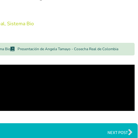
al,
Sistema Bio
ema Bio
Presentación de Angela Tamayo - Cosecha Real de Colombia
NEXT POST