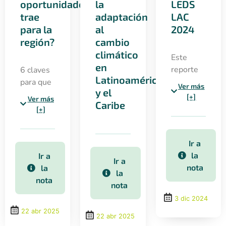
oportunidades
la
LEDS
trae
adaptación
LAC
para la
al
2024
región?
cambio
climático
Este
en
reporte
6 claves
Latinoamérica
integrado
para que
Ver más
y el
presenta
Latinoamérica
[+]
Ver más
Caribe
un
influya
[+]
análisis
en la
de
COP30:
aprendizajes,
justicia
Ir a
mensajes
climática,
la
Ir a
Ir a
clave y
financiamiento,
nota
la
la
avances
alianzas y
nota
nota
hacia la
adaptación
3 dic 2024
COP30 y
como
22 abr 2025
oportunidades
prioridad
22 abr 2025