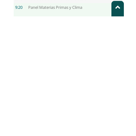
9:20
Panel Materias Primas y Clima
Panel de experiencias empresariales
9:50
Buenas prácticas de acción climática en sector privado mine
10:50
Plenaria final
Presentaciones
Proyecto Materias Primas y Clima -
MaPriC- Eduardo Jose
Buenas prácticas en el sector minero -