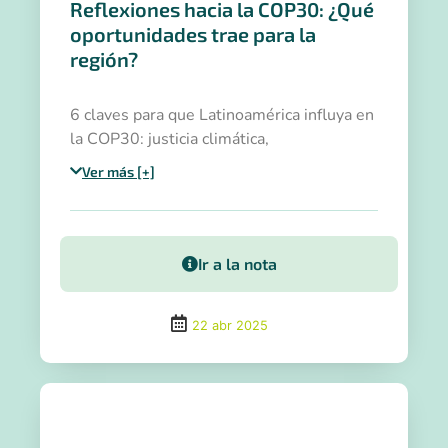
Reflexiones hacia la COP30: ¿Qué
oportunidades trae para la
región?
6 claves para que Latinoamérica influya en
la COP30: justicia climática,
financiamiento, alianzas y adaptación como
Ver más [+]
prioridad política.
Ir a la nota
22 abr 2025