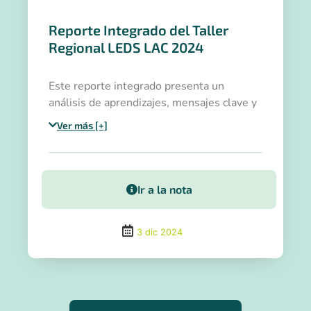
Reporte Integrado del Taller
Regional LEDS LAC 2024
Este reporte integrado presenta un
análisis de aprendizajes, mensajes clave y
avances hacia la COP30 y oportunidades
Ver más [+]
identificadas.
Ir a la nota
3 dic 2024