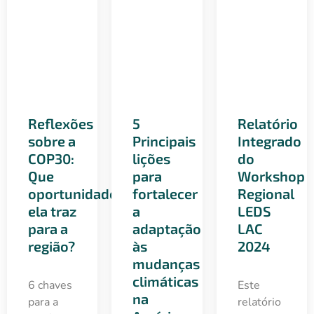
Reflexões
5
Relatório
sobre a
Principais
Integrado
COP30:
lições
do
Que
para
Workshop
oportunidades
fortalecer
Regional
ela traz
a
LEDS
para a
adaptação
LAC
região?
às
2024
mudanças
climáticas
6 chaves
Este
na
para a
relatório