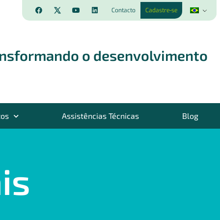
Contacto
Cadastre-se
ansformando o desenvolvimento
tos
Assistências Técnicas
Blog
is