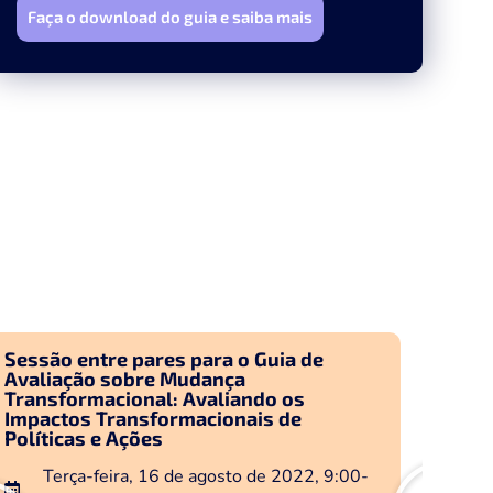
Faça o download do guia e saiba mais
Sessão entre pares para o Guia de
Se
Avaliação sobre Mudança
so
Transformacional: Avaliando os
Av
Impactos Transformacionais de
Tr
Políticas e Ações
Terça-feira, 16 de agosto de 2022, 9:00-