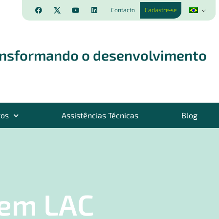
Contacto
Cadastre-se
ansformando o desenvolvimento
tos
Assistências Técnicas
Blog
 em LAC