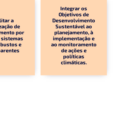
Integrar os
Objetivos de
litar a
Desenvolvimento
zação de
Sustentável ao
amento por
planejamento, à
 sistemas
implementação e
bustos e
ao monitoramento
parentes
de ações e
políticas
climáticas.