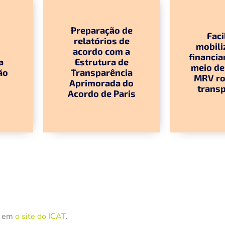
Preparação de
Faci
relatórios de
mobili
o
acordo com a
financi
a
Estrutura de
meio de
ão
Transparência
MRV ro
Aprimorada do
trans
Acordo de Paris
o em
o site do ICAT
.