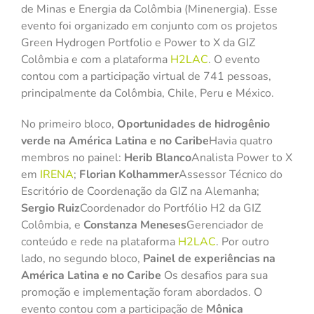
de Minas e Energia da Colômbia (Minenergia). Esse
evento foi organizado em conjunto com os projetos
Green Hydrogen Portfolio e Power to X da GIZ
Colômbia e com a plataforma
H2LAC
. O evento
contou com a participação virtual de 741 pessoas,
principalmente da Colômbia, Chile, Peru e México.
No primeiro bloco,
Oportunidades de hidrogênio
verde na América Latina e no Caribe
Havia quatro
membros no painel:
Herib Blanco
Analista Power to X
em
IRENA
;
Florian Kolhammer
Assessor Técnico do
Escritório de Coordenação da GIZ na Alemanha;
Sergio Ruiz
Coordenador do Portfólio H2 da GIZ
Colômbia, e
Constanza Meneses
Gerenciador de
conteúdo e rede na plataforma
H2LAC
. Por outro
lado, no segundo bloco,
Painel de experiências na
América Latina e no Caribe
Os desafios para sua
promoção e implementação foram abordados. O
evento contou com a participação de
Mônica