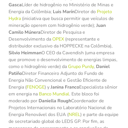
Gasca
Líder de hidrogênio no Ministério de Minas e
Energia da Colômbia;
Luis Marín
Diretor do
Projeto
Hydra
(iniciativa que busca permitir que veículos de
mineração operem com hidrogênio verde);
Juan
Camilo Múnera
Diretor de Pesquisa e
Desenvolvimento da
OPEX
(representante e
distribuidor exclusivo da HOPPECKE na Colômbia),
Silvio Heimman
O CEO da Cavendish (uma empresa
que promove o desenvolvimento de energias limpas,
como o hidrogênio verde) da
Grupo Purdy
,
Daniel
Patiño
Diretor Financeiro Adjunto do Fundo de
Energia Não Convencional e Gestão Eficiente de
Energia (
FENOGE
) y
Janina Franco
Especialista sênior
em energia na
Banco Mundial
. Este bloco foi
moderado por
Daniella Rough
Coordenador de
Projetos Internacionais no Laboratório Nacional de
Energia Renovável dos EUA (
NREL
) e parte da equipe
de secretariado global do LEDS GP. Por fim, as