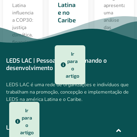
Latina
Latina
apresenta
e no
influenciar
uma
Caribe
a COP30:
análise
justiça
das
climática,
lições
financiamento,
aprendidas,
parcerias
das
Ir
e
principais
LEDS LAC | Pessoas transformando o
para
adaptação
mensagens
desenvolvimento
o
como
e do
artigo
prioridade
progresso
LEDS LAC é uma rede de organizações e indivíduos que
política.
em
trabalham na promoção, concepção e implementação de
direção à
LEDS na américa Latina e o Caribe.
COP30 e
22 de abril de
das
2025
Ir
oportunidades
para
identificadas.
o
LEDS LAC
artigo