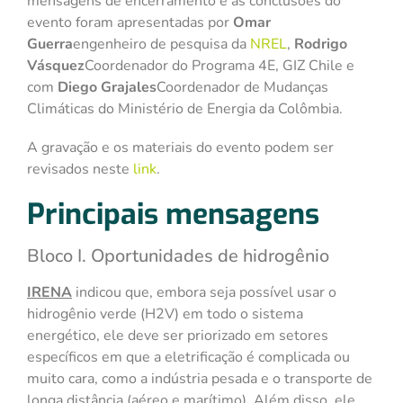
mensagens de encerramento e as conclusões do
evento foram apresentadas por
Omar
Guerra
engenheiro de pesquisa da
NREL
,
Rodrigo
Vásquez
Coordenador do Programa 4E, GIZ Chile e
com
Diego Grajales
Coordenador de Mudanças
Climáticas do Ministério de Energia da Colômbia.
A gravação e os materiais do evento podem ser
revisados neste
link
.
Principais mensagens
Bloco I. Oportunidades de hidrogênio
IRENA
indicou que, embora seja possível usar o
hidrogênio verde (H2V) em todo o sistema
energético, ele deve ser priorizado em setores
específicos em que a eletrificação é complicada ou
muito cara, como a indústria pesada e o transporte de
longa distância (aéreo e marítimo). Além disso, ele