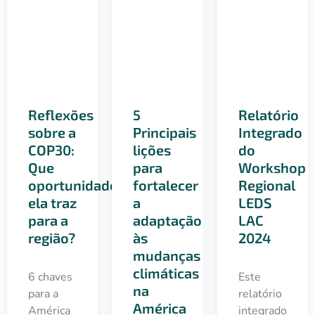
Reflexões
5
Relatório
sobre a
Principais
Integrado
COP30:
lições
do
Que
para
Workshop
oportunidades
fortalecer
Regional
ela traz
a
LEDS
para a
adaptação
LAC
região?
às
2024
mudanças
climáticas
6 chaves
Este
na
para a
relatório
América
América
integrado