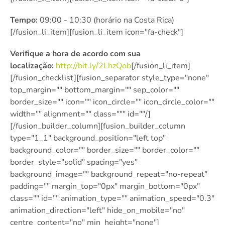
Tempo:
09:00 - 10:30 (horário na Costa Rica)
[/fusion_li_item][fusion_li_item icon="fa-check"]
Verifique a hora de acordo com sua
localização:
http://bit.ly/
2LhzQob
[/fusion_li_item]
[/fusion_checklist][fusion_separator style_type="none"
top_margin="" bottom_margin="" sep_color=""
border_size="" icon="" icon_circle="" icon_circle_color=""
width="" alignment="" class=""" id=""/]
[/fusion_builder_column][fusion_builder_column
type="1_1″ background_position="left top"
background_color="" border_size="" border_color=""
border_style="solid" spacing="yes"
background_image="" background_repeat="no-repeat"
padding="" margin_top="0px" margin_bottom="0px"
class="" id="" animation_type="" animation_speed="0.3″
animation_direction="left" hide_on_mobile="no"
centre_content="no" min_height="none"]