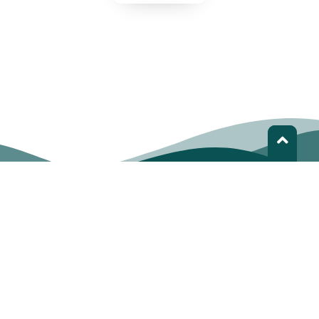
LEDS LAC | Pessoas transformando o
desenvolvimento
LEDS LAC é uma rede de organizações e indivíduos que
trabalham na promoção, concepção e implementação de
LEDS na américa Latina e o Caribe.