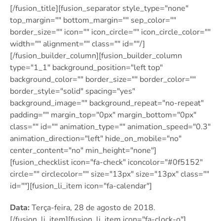
[/fusion_title][fusion_separator style_type="none"
top_margin="" bottom_margin="" sep_color=""
border_size="" icon="" icon_circle="" icon_circle_color=""
width="" alignment="" class="" id=""/]
[/fusion_builder_column][fusion_builder_column
type="1_1″ background_position="left top"
background_color="" border_size="" border_color=""
border_style="solid" spacing="yes"
background_image="" background_repeat="no-repeat"
padding="" margin_top="0px" margin_bottom="0px"
class="" id="" animation_type="" animation_speed="0.3″
animation_direction="left" hide_on_mobile="no"
center_content="no" min_height="none"]
[fusion_checklist icon="fa-check" iconcolor="#0f5152″
circle="" circlecolor="" size="13px" size="13px" class=""
id=""][fusion_li_item icon="fa-calendar"]
Data:
Terça-feira, 28 de agosto de 2018.
[/fusion_li_item][fusion_li_item icon="fa-clock-o"]