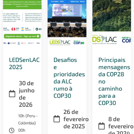
LEDSenLAC
Desafios
Principais
2025
e
mensagens
prioridades
da COP28
da ALC
no
30 de
rumo à
caminho
junho
COP30
para a
de
COP30
2026
26 de
10h (Peru -
fevereiro
8 de
Colômbia)
de 2025
fevereiro
00h
de 2024