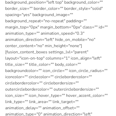
background_position="left top" background_color=""
border_size="" border_color="" border_style="solid"
spacing="yes" background_image=""
background_repeat="no-repeat" padding=""
margin_top="0px" margin_bottom="0px" class="" id=""
animation_type="" animation_speed="0.3″
animation_direction="left" hide_on_mobile="no"
center_content="no" min_height="none"]
[fusion_content_boxes settings_lvl="parent"
layout="icon-on-top" columns="1″ icon_align="left"
title_size="" title_color="" body_color=""
backgroundcolor="" icon_circle="" icon_circle_radius=""
iconcolor="" circlecolor="" circlebordercolor=""
circlebordercolor="" circlebordersize=""
outercirclebordercolor="" outercirclebordersize=""
icon_size="" icon_hover_type="" hover_accent_color=""
link_type="" link_area="" link_target=""
animation_delay="" animation_offset=""
animation_type="0″ animation_direction="left"