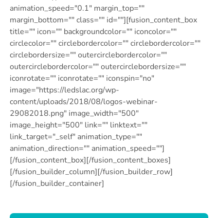
animation_speed="0.1″ margin_top=""
margin_bottom="" class="" id=""][fusion_content_box
title="" icon="" backgroundcolor="" iconcolor=""
circlecolor="" circlebordercolor="" circlebordercolor=""
circlebordersize="" outercirclebordercolor=""
outercirclebordercolor="" outercirclebordersize=""
iconrotate="" iconrotate="" iconspin="no"
image="https://ledslac.org/wp-
content/uploads/2018/08/logos-webinar-
29082018.png" image_width="500″
image_height="500″ link="" linktext=""
link_target="_self" animation_type=""
animation_direction="" animation_speed=""]
[/fusion_content_box][/fusion_content_boxes]
[/fusion_builder_column][/fusion_builder_row]
[/fusion_builder_container]