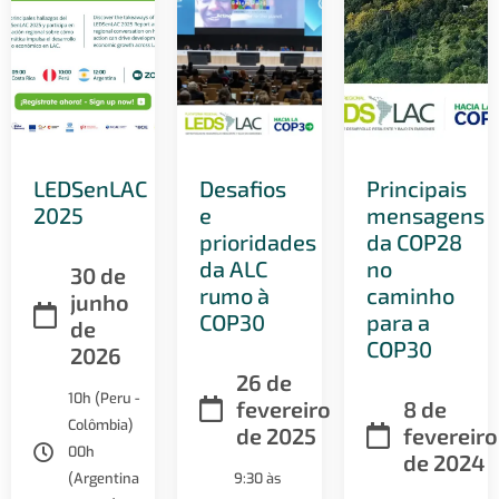
LEDSenLAC
Desafios
Principais
2025
e
mensagens
prioridades
da COP28
da ALC
no
30 de
rumo à
caminho
junho
COP30
para a
de
COP30
2026
26 de
10h (Peru -
fevereiro
8 de
Colômbia)
de 2025
fevereiro
00h
de 2024
(Argentina
9:30 às