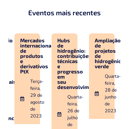
Eventos mais recentes
dos
Hubs
Ampliação
Sessão
acionais
de
de
entre
hidrogênio:
projetos
pares
tos
contribuições
de
para
técnicas
hidrogênio
o
tivos
e
verde
Guia
progresso
de
Quarta-
em
Avaliação
ça-
seu
sobre
feira,
desenvolvimento
Mudança
a,
28 de
Transformaci
 de
Quarta-
junho
Avaliando
osto
os
feira,
de
Impactos
26 de
2023
Transformaci
23
julho
de
Políticas
de
e