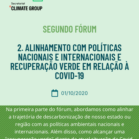
SEGUNDO FÓRUM
2. ALINHAMENTO COM POLÍTICAS
NACIONAIS E INTERNACIONAIS E
RECUPERAÇÃO VERDE EM RELAÇÃO À
COVID-19
01/10/2020
Na primeira parte do fórum, abordamos como alinhar
a trajetória de descarbonização de nosso estado ou
região com as políticas ambientais nacionais e
internacionais. Além disso, como alcançar uma
"recuperação verde" diante da atual situação da Covid-