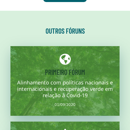
OUTROS FÓRUNS
Mais informações
PRIMEIRO FÓRUM
Alinhamento com políticas nacionais e
ambiental da nota conceitual.
justificativa e na estrutura de política regional, nacional e
internacionais e recuperação verde em
Segunda sessão de trabalho, na qual será feito progresso na
relação à Covid-19
01/09/2020
01/09/2020