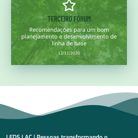
Mais informações
TERCEIRO FÓRUM
Recomendações para um bom
abordado o diagnóstico climático para a trajetória.
Terceira sessão de trabalho da nota conceitual, na qual é
planejamento e desenvolvimento de
12/11/2020
linha de base
12/11/2020
LEDS LAC | Pessoas transformando o