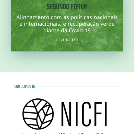
Mais
SEGUNDO FÓRUM
Alinhamento com as políticas nacionais
nota conceitual.
estrutura de políticas regionais, nacionais e ambientais e a
e internacionais, e recuperação verde
Segunda sessão de trabalho para avançar a justificativa e a
diante da Covid-19
01/10/2020
01/10/2020
COM O APOIO DE