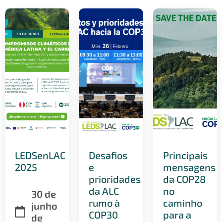
LEDSenLAC
Desafios
Principais
2025
e
mensagens
prioridades
da COP28
da ALC
no
30 de
rumo à
caminho
junho
COP30
para a
de