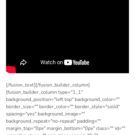
[/fusion_text][/fusion_builder_column]
[fusion_builder_column type="1_1″
background_position="left top" background_color=""
border_size="" border_color="" border_style="solid"
spacing="yes" background_image=""
background_repeat="no-repeat" padding=""
margin_top="0px" margin_bottom="0px" class="" id=""